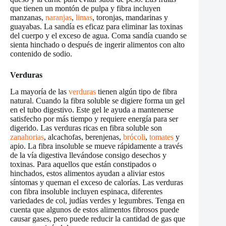
que tienen un montón de pulpa y fibra incluyen
manzanas,
naranjas
,
limas
, toronjas, mandarinas y
guayabas. La sandía es eficaz para eliminar las toxinas
del cuerpo y el exceso de agua. Coma sandía cuando se
sienta hinchado o después de ingerir alimentos con alto
contenido de sodio.
Verduras
La mayoría de las
verduras
tienen algún tipo de fibra
natural. Cuando la fibra soluble se digiere forma un gel
en el tubo digestivo. Este gel le ayuda a mantenerse
satisfecho por más tiempo y requiere energía para ser
digerido. Las verduras ricas en fibra soluble son
zanahorias
, alcachofas, berenjenas,
brócoli
,
tomates
y
apio. La fibra insoluble se mueve rápidamente a través
de la vía digestiva llevándose consigo desechos y
toxinas. Para aquellos que están constipados o
hinchados, estos alimentos ayudan a aliviar estos
síntomas y queman el exceso de calorías. Las verduras
con fibra insoluble incluyen espinaca, diferentes
variedades de col, judías verdes y legumbres. Tenga en
cuenta que algunos de estos alimentos fibrosos puede
causar gases, pero puede reducir la cantidad de gas que