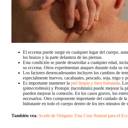
El eccema puede surgir en cualquier lugar del cuerpo, aunqu
los brazos y la parte delantera de las piernas.
Esta condición se puede desarrollar a cualquier edad, inclu
su eccema. Otros experimentan ataques durante toda su vida
Los factores desencadenantes incluyen los cambios de tem
especialmente huevos, cacahuates, pescado, soja, trigo y p
Es importante mantener la
piel limpia y bien hidratada
. Lo
(
pimecrolimús
) y Protopic (tacrolimús) puede mejorar la p
pueden mejorar la comezón. En los casos graves, los estero
necesarios. Otro componente importante del cuidado de la p
hidratante en todo el cuerpo dentro de los tres minutos de s
También vea
:
Aceite de Orégano: Una Cura Natural para el Ec