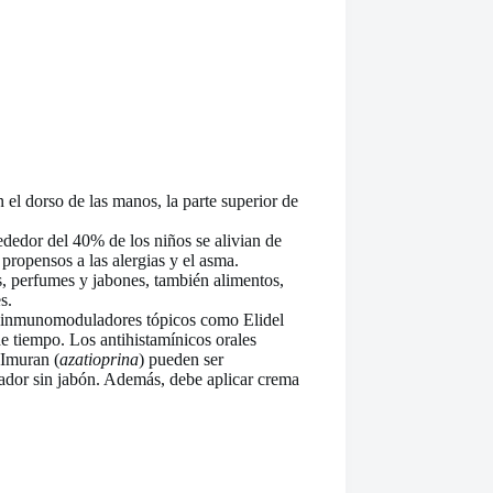
 el dorso de las manos, la parte superior de
rededor del 40% de los niños se alivian de
propensos a las alergias y el asma.
cos, perfumes y jabones, también alimentos,
s.
os inmunomoduladores tópicos como Elidel
de tiempo. Los antihistamínicos orales
 Imuran (
azatioprina
) pueden ser
iador sin jabón. Además, debe aplicar crema