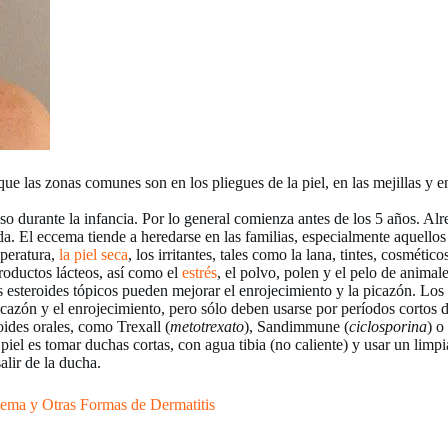
e las zonas comunes son en los pliegues de la piel, en las mejillas y en
so durante la infancia. Por lo general comienza antes de los 5 años. Al
. El eccema tiende a heredarse en las familias, especialmente aquellos 
peratura,
la piel seca
, los irritantes, tales como la lana, tintes, cosméti
roductos lácteos, así como el
estrés
, el polvo, polen y el pelo de animale
s esteroides tópicos pueden mejorar el enrojecimiento y la picazón. L
icazón y el enrojecimiento, pero sólo deben usarse por períodos cortos 
ides orales, como Trexall (
metotrexato
), Sandimmune (
ciclosporina
) o
iel es tomar duchas cortas, con agua tibia (no caliente) y usar un limp
alir de la ducha.
cema y Otras Formas de Dermatitis