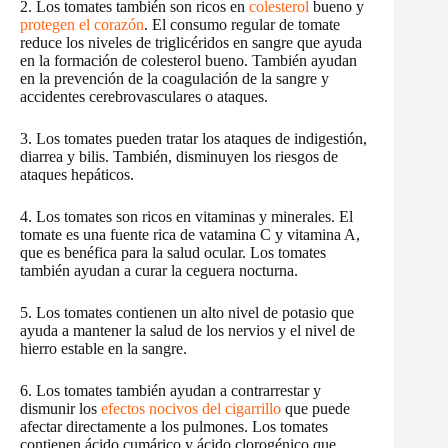
2. Los tomates también son ricos en
colesterol
bueno y
protegen el corazón
. El consumo regular de tomate
reduce los niveles de triglicéridos en sangre que ayuda
en la formación de colesterol bueno. También ayudan
en la prevención de la coagulación de la sangre y
accidentes cerebrovasculares o ataques.
3. Los tomates pueden tratar los ataques de indigestión,
diarrea y bilis. También, disminuyen los riesgos de
ataques hepáticos.
4. Los tomates son ricos en vitaminas y minerales. El
tomate es una fuente rica de vatamina C y vitamina A,
que es benéfica para la salud ocular. Los tomates
también ayudan a curar la ceguera nocturna.
5. Los tomates contienen un alto nivel de potasio que
ayuda a mantener la salud de los nervios y el nivel de
hierro estable en la sangre.
6. Los tomates también ayudan a contrarrestar y
dismunir los
efectos nocivos del cigarrillo
que puede
afectar directamente a los pulmones. Los tomates
contienen ácido cumárico y ácido clorogénico que