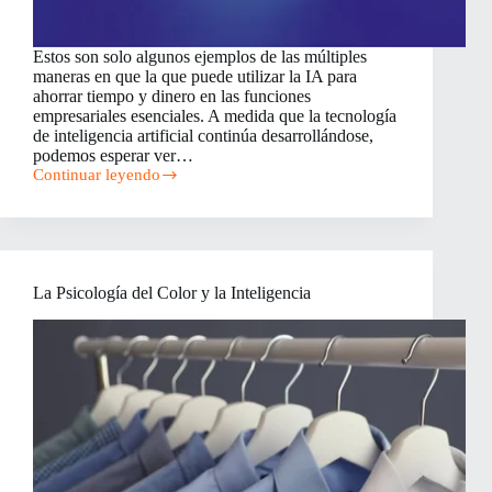
Estos son solo algunos ejemplos de las múltiples
maneras en que la que puede utilizar la IA para
ahorrar tiempo y dinero en las funciones
empresariales esenciales. A medida que la tecnología
de inteligencia artificial continúa desarrollándose,
podemos esperar ver…
Continuar leyendo
Herramientas
de
IA
para
Funciones
Empresariales
La Psicología del Color y la Inteligencia
que
Ahorran
Tiempo
y
Dinero