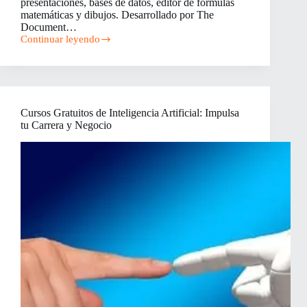
presentaciones, bases de datos, editor de fórmulas
matemáticas y dibujos. Desarrollado por The
Document…
Continuar leyendo
LibreOffice:
La
Alternativa
Gratuita
y
Potente
Cursos Gratuitos de Inteligencia Artificial: Impulsa
a
tu Carrera y Negocio
Microsoft
Office