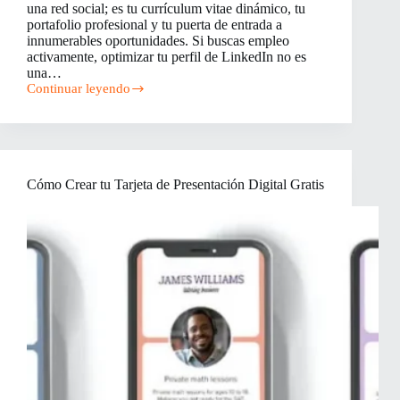
una red social; es tu currículum vitae dinámico, tu
portafolio profesional y tu puerta de entrada a
innumerables oportunidades. Si buscas empleo
activamente, optimizar tu perfil de LinkedIn no es
una…
Continuar leyendo
¡Optimiza
las
Oportunidades:
Tu
Perfil
de
Cómo Crear tu Tarjeta de Presentación Digital Gratis
LinkedIn
Como
un
Imán
de
Empleo!