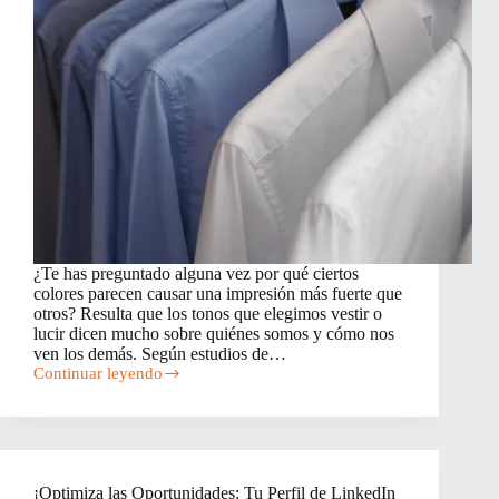
¿Te has preguntado alguna vez por qué ciertos
colores parecen causar una impresión más fuerte que
otros? Resulta que los tonos que elegimos vestir o
lucir dicen mucho sobre quiénes somos y cómo nos
ven los demás. Según estudios de…
Continuar leyendo
La
Psicología
del
Color
y
la
¡Optimiza las Oportunidades: Tu Perfil de LinkedIn
Inteligencia