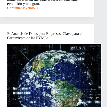
evolución y una gran…
Continuar leyendo
Trabajo
Remoto
en
Alemania
para
Hispanohablantes:
El Análisis de Datos para Empresas: Clave para el
Oportunidades,
Crecimiento de las PYMEs
Requisitos
y
Cómo
Aplicar