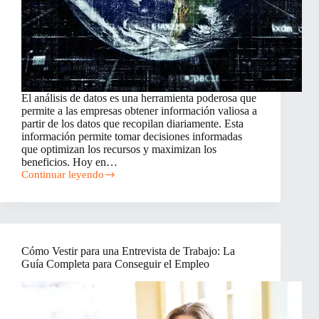
El análisis de datos es una herramienta poderosa que
permite a las empresas obtener información valiosa a
partir de los datos que recopilan diariamente. Esta
información permite tomar decisiones informadas
que optimizan los recursos y maximizan los
beneficios. Hoy en…
Continuar leyendo
El
Análisis
de
Datos
para
Empresas:
Cómo Vestir para una Entrevista de Trabajo: La
Clave
Guía Completa para Conseguir el Empleo
para
el
Crecimiento
de
las