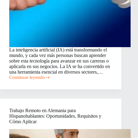
La inteligencia artificial (IA) está transformando el
mundo, y cada vez más personas buscan aprender
sobre esta tecnología para avanzar en sus carreras o
aplicarla en sus negocios. La IA se ha convertido en
una herramienta esencial en diversos sectores,…
Continuar leyendo
Cursos
Gratuitos
de
Inteligencia
Artificial:
Impulsa
Trabajo Remoto en Alemania para
tu
Hispanohablantes: Oportunidades, Requisitos y
Carrera
y
Cómo Aplicar
Negocio