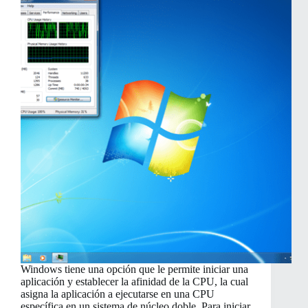
para
Mac,
Windows,
Linux
y
más
Windows tiene una opción que le permite iniciar una
aplicación y establecer la afinidad de la CPU, la cual
asigna la aplicación a ejecutarse en una CPU
específica en un sistema de núcleo doble. Para iniciar