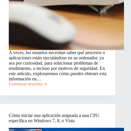
A veces, los usuarios necesitan saber qué procesos o
aplicaciones están ejecutándose en su ordenador, ya
sea por curiosidad, para solucionar problemas de
rendimiento, o incluso por motivos de seguridad. En
este artículo, exploraremos cómo puedes obtener esta
información en…
Continuar leyendo
¿Cómo
saber
qué
se
está
ejecutando
Cómo iniciar una aplicación asignada a una CPU
en
específica en Windows 7, 8, o Vista
tu
ordenador?
Guía