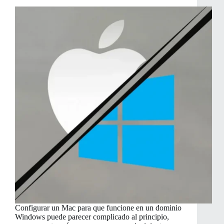
Word
en
Mac
OS
X
Configurar un Mac para que funcione en un dominio
Windows puede parecer complicado al principio,