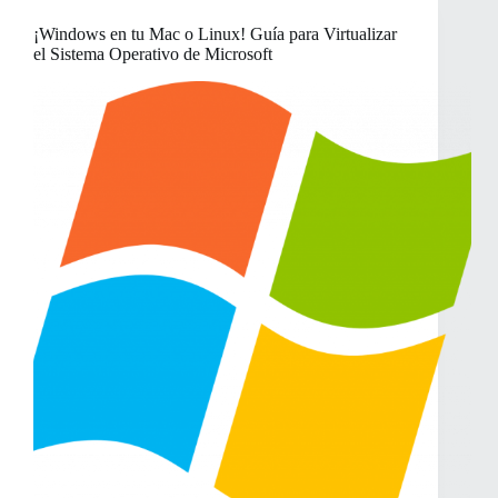
Capturas
¡Windows en tu Mac o Linux! Guía para Virtualizar
de
el Sistema Operativo de Microsoft
Pantalla
en
Windows,
Mac
y
Linux