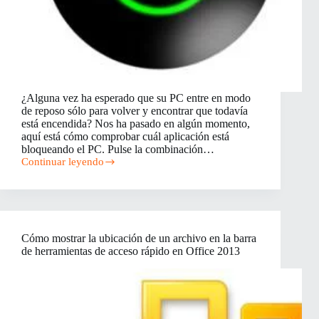
¿Alguna vez ha esperado que su PC entre en modo
de reposo sólo para volver y encontrar que todavía
está encendida? Nos ha pasado en algún momento,
aquí está cómo comprobar cuál aplicación está
bloqueando el PC. Pulse la combinación…
Continuar leyendo
Cómo
ver
cuál
aplicación
está
bloqueando
Cómo mostrar la ubicación de un archivo en la barra
el
de herramientas de acceso rápido en Office 2013
PC
de
entrar
en
modo
de