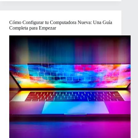
Rendimiento:
Haciendo
que
Windows
Cómo Configurar tu Computadora Nueva: Una Guía
VUELE
Completa para Empezar