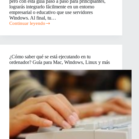
pero con esta guía paso a paso para principiantes,
lograrás integrarlo fácilmente en un entorno
empresarial o educativo que use servidores
Windows. Al final, tu…
Continuar leyendo
Cómo
Configurar
un
Mac
en
un
¿Cómo saber qué se está ejecutando en tu
Dominio
ordenador? Guía para Mac, Windows, Linux y más
Windows