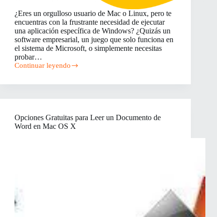
¿Eres un orgulloso usuario de Mac o Linux, pero te
encuentras con la frustrante necesidad de ejecutar
una aplicación específica de Windows? ¿Quizás un
software empresarial, un juego que solo funciona en
el sistema de Microsoft, o simplemente necesitas
probar…
Continuar leyendo
¡Windows
en
tu
Mac
o
Linux!
Opciones Gratuitas para Leer un Documento de
Guía
Word en Mac OS X
para
Virtualizar
el
Sistema
Operativo
de
Microsoft