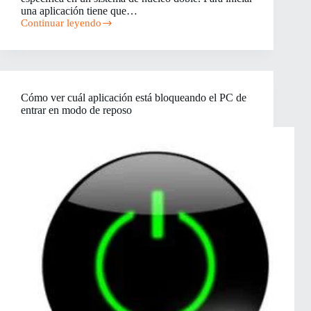
una aplicación tiene que…
Continuar leyendo
Cómo
iniciar
una
aplicación
asignada
a
Cómo ver cuál aplicación está bloqueando el PC de
una
entrar en modo de reposo
CPU
específica
en
Windows
7,
8,
o
Vista