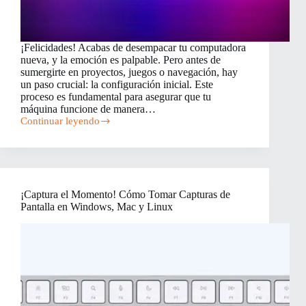
¡Felicidades! Acabas de desempacar tu computadora
nueva, y la emoción es palpable. Pero antes de
sumergirte en proyectos, juegos o navegación, hay
un paso crucial: la configuración inicial. Este
proceso es fundamental para asegurar que tu
máquina funcione de manera…
Continuar leyendo
Cómo
Configurar
tu
Computadora
Nueva:
Una
¡Captura el Momento! Cómo Tomar Capturas de
Guía
Pantalla en Windows, Mac y Linux
Completa
para
Empezar