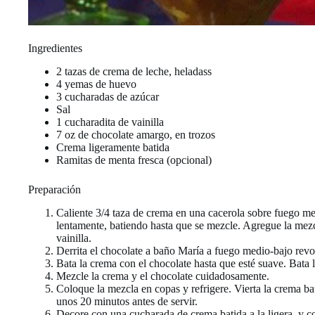
Ingredientes
2 tazas de crema de leche, heladass
4 yemas de huevo
3 cucharadas de azúcar
Sal
1 cucharadita de vainilla
7 oz de chocolate amargo, en trozos
Crema ligeramente batida
Ramitas de menta fresca (opcional)
Preparación
Caliente 3/4 taza de crema en una cacerola sobre fuego me
lentamente, batiendo hasta que se mezcle. Agregue la mezcl
vainilla.
Derrita el chocolate a baño María a fuego medio-bajo revo
Bata la crema con el chocolate hasta que esté suave. Bata l
Mezcle la crema y el chocolate cuidadosamente.
Coloque la mezcla en copas y refrigere. Vierta la crema b
unos 20 minutos antes de servir.
Decore con una cucharada de crema batida a la ligera, y con