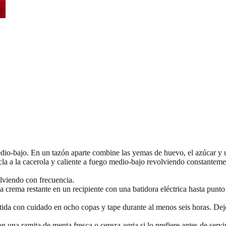
dio-bajo. En un tazón aparte combine las yemas de huevo, el azúcar y u
a a la cacerola y caliente a fuego medio-bajo revolviendo constantemen
lviendo con frecuencia.
a crema restante en un recipiente con una batidora eléctrica hasta punto
atida con cuidado en ocho copas y tape durante al menos seis horas. De
 una ramita de menta fresca o cereza agria si lo prefiere antes de servir