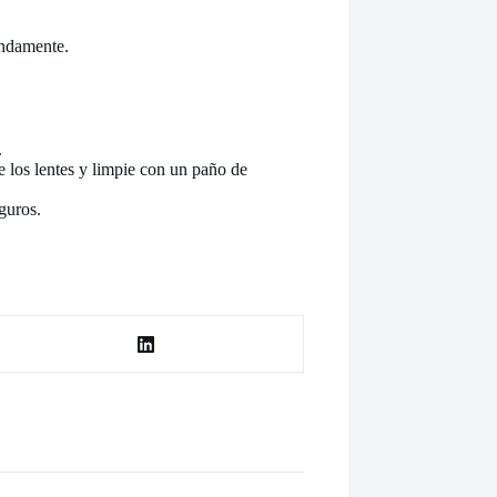
undamente.
.
e los lentes y limpie con un paño de
guros.