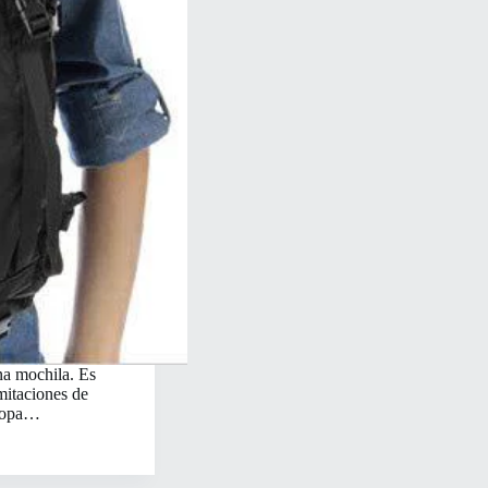
una mochila. Es
mitaciones de
a ropa…