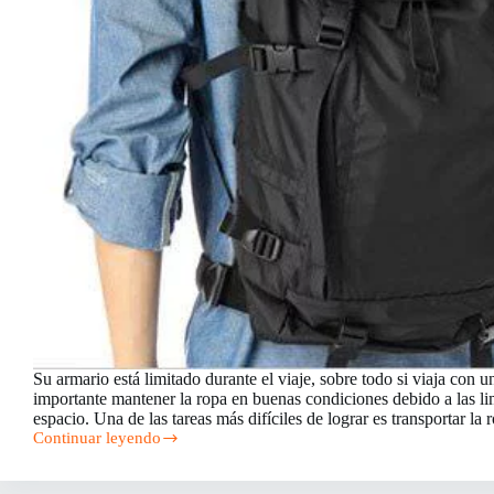
Su armario está limitado durante el viaje, sobre todo si viaja con 
importante mantener la ropa en buenas condiciones debido a las li
espacio. Una de las tareas más difíciles de lograr es transportar l
Continuar leyendo
Cómo
empacar
una