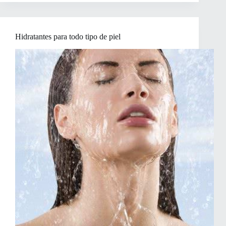
de
vainilla
y
coco
Hidratantes para todo tipo de piel
para
el
cuerpo