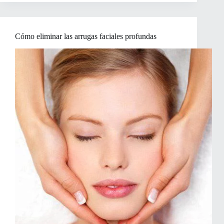
de
las
arrugas
de
Cómo eliminar las arrugas faciales profundas
forma
natural