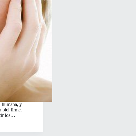
el humana, y
 piel firme.
cir los…