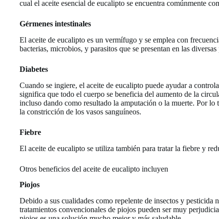
cual el aceite esencial de eucalipto se encuentra comúnmente com
Gérmenes intestinales
El aceite de eucalipto es un vermífugo y se emplea con frecuencia
bacterias, microbios, y parasitos que se presentan en las diversas 
Diabetes
Cuando se ingiere, el aceite de eucalipto puede ayudar a contro
significa que todo el cuerpo se beneficia del aumento de la circ
incluso dando como resultado la amputación o la muerte. Por lo t
la constricción de los vasos sanguíneos.
Fiebre
El aceite de eucalipto se utiliza también para tratar la fiebre y
Otros beneficios del aceite de eucalipto incluyen
Piojos
Debido a sus cualidades como repelente de insectos y pesticida na
tratamientos convencionales de piojos pueden ser muy perjudiciale
piojos es una solución mucho mejor y más saludable.