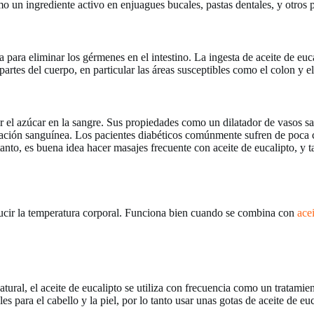
o un ingrediente activo en enjuagues bucales, pastas dentales, y otros p
 para eliminar los gérmenes en el intestino. La ingesta de aceite de eu
partes del cuerpo, en particular las áreas susceptibles como el colon y el
lar el azúcar en la sangre. Sus propiedades como un dilatador de vasos 
ulación sanguínea. Los pacientes diabéticos comúnmente sufren de poca 
anto, es buena idea hacer masajes frecuente con aceite de eucalipto, y 
 reducir la temperatura corporal. Funciona bien cuando se combina con
ace
tural, el aceite de eucalipto se utiliza con frecuencia como un tratamien
s para el cabello y la piel, por lo tanto usar unas gotas de aceite de eu