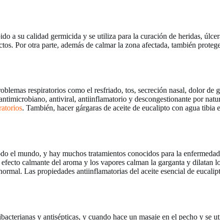
bido a su calidad germicida y se utiliza para la curación de heridas, úlc
os. Por otra parte, además de calmar la zona afectada, también protege l
 problemas respiratorios como el resfriado, tos, secreción nasal, dolor de
o, antimicrobiano, antiviral, antiinflamatorio y descongestionante por nat
ratorios
. También, hacer gárgaras de aceite de eucalipto con agua tibia e
odo el mundo, y hay muchos tratamientos conocidos para la enfermedad. 
 efecto calmante del aroma y los vapores calman la garganta y dilatan l
normal. Las propiedades antiinflamatorias del aceite esencial de eucalip
ibacterianas y antisépticas, y cuando hace un masaje en el pecho y se u