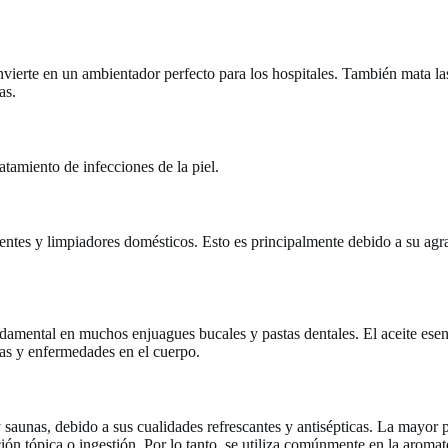
onvierte en un ambientador perfecto para los hospitales. También mata las
as.
atamiento de infecciones de la piel.
ergentes y limpiadores domésticos. Esto es principalmente debido a su ag
amental en muchos enjuagues bucales y pastas dentales. El aceite esenc
as y enfermedades en el cuerpo.
saunas, debido a sus cualidades refrescantes y antisépticas. La mayor pa
ción tópica o ingestión. Por lo tanto, se utiliza comúnmente en la aromat