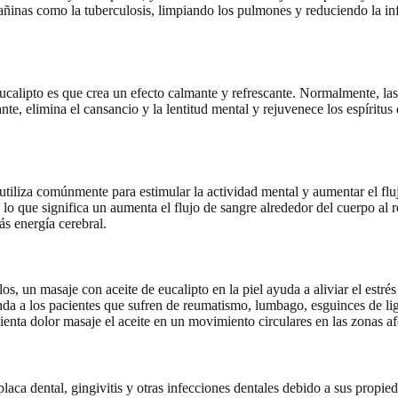
añinas como la tuberculosis, limpiando los pulmones y reduciendo la inf
calipto es que crea un efecto calmante y refrescante. Normalmente, las
ante, elimina el cansancio y la lentitud mental y rejuvenece los espírit
 utiliza comúnmente para estimular la actividad mental y aumentar el fl
 lo que significa un aumenta el flujo de sangre alrededor del cuerpo al 
ás energía cerebral.
s, un masaje con aceite de eucalipto en la piel ayuda a aliviar el estrés y
enda a los pacientes que sufren de reumatismo, lumbago, esguinces de l
sienta dolor masaje el aceite en un movimiento circulares en las zonas a
 placa dental, gingivitis y otras infecciones dentales debido a sus propie