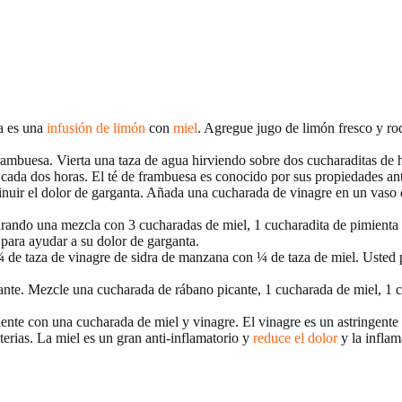
a es una
infusión de limón
con
miel
. Agregue jugo de limón fresco y rod
frambuesa. Vierta una taza de agua hirviendo sobre dos cucharaditas de 
cada dos horas. El té de frambuesa es conocido por sus propiedades ant
nuir el dolor de garganta. Añada una cucharada de vinagre en un vaso 
rando una mezcla con 3 cucharadas de miel, 1 cucharadita de pimienta 
para ayudar a su dolor de garganta.
 ¼ de taza de vinagre de sidra de manzana con ¼ de taza de miel. Usted
nte. Mezcle una cucharada de rábano picante, 1 cucharada de miel, 1 cu
nte con una cucharada de miel y vinagre. El vinagre es un astringente 
erias. La miel es un gran anti-inflamatorio y
reduce el dolor
y la inflam