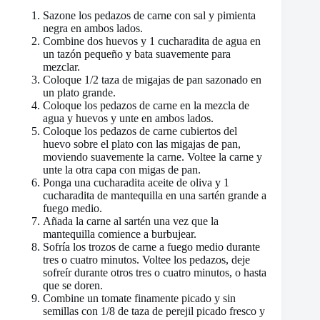
Sazone los pedazos de carne con sal y pimienta
negra en ambos lados.
Combine dos huevos y 1 cucharadita de agua en
un tazón pequeño y bata suavemente para
mezclar.
Coloque 1/2 taza de migajas de pan sazonado en
un plato grande.
Coloque los pedazos de carne en la mezcla de
agua y huevos y unte en ambos lados.
Coloque los pedazos de carne cubiertos del
huevo sobre el plato con las migajas de pan,
moviendo suavemente la carne. Voltee la carne y
unte la otra capa con migas de pan.
Ponga una cucharadita aceite de oliva y 1
cucharadita de mantequilla en una sartén grande a
fuego medio.
Añada la carne al sartén una vez que la
mantequilla comience a burbujear.
Sofría los trozos de carne a fuego medio durante
tres o cuatro minutos. Voltee los pedazos, deje
sofreír durante otros tres o cuatro minutos, o hasta
que se doren.
Combine un tomate finamente picado y sin
semillas con 1/8 de taza de perejil picado fresco y