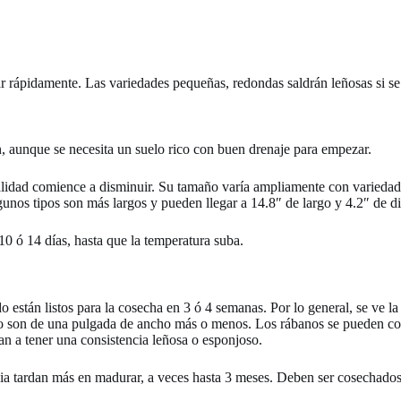
 rápidamente. Las variedades pequeñas, redondas saldrán leñosas si se 
n, aunque se necesita un suelo rico con buen drenaje para empezar.
calidad comience a disminuir. Su tamaño varía ampliamente con varied
unos tipos son más largos y pueden llegar a 14.8″ de largo y 4.2″ de d
0 ó 14 días, hasta que la temperatura suba.
stán listos para la cosecha en 3 ó 4 semanas. Por lo general, se ve la 
ndo son de una pulgada de ancho más o menos. Los rábanos se pueden co
an a tener una consistencia leñosa o esponjoso.
a tardan más en madurar, a veces hasta 3 meses. Deben ser cosechados 