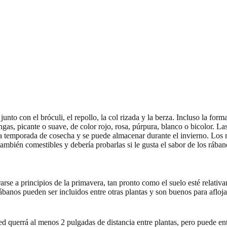
unto con el bróculi, el repollo, la col rizada y la berza. Incluso la for
s, picante o suave, de color rojo, rosa, púrpura, blanco o bicolor. Las
a temporada de cosecha y se puede almacenar durante el invierno. Los r
 también comestibles y debería probarlas si le gusta el sabor de los rában
se a principios de la primavera, tan pronto como el suelo esté relativa
ábanos pueden ser incluidos entre otras plantas y son buenos para aflojar 
d querrá al menos 2 pulgadas de distancia entre plantas, pero puede entr