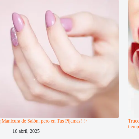
¡Manicura de Salón, pero en Tus Pijamas! ✨
Truco
tiem
16 abril, 2025