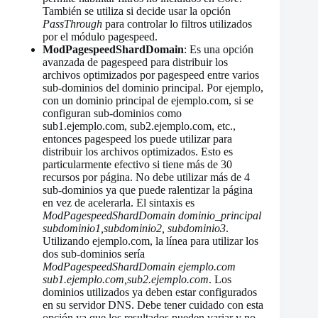
También se utiliza si decide usar la opción
PassThrough
para controlar lo filtros utilizados
por el módulo pagespeed.
ModPagespeedShardDomain
: Es una opción
avanzada de pagespeed para distribuir los
archivos optimizados por pagespeed entre varios
sub-dominios del dominio principal. Por ejemplo,
con un dominio principal de ejemplo.com, si se
configuran sub-dominios como
sub1.ejemplo.com, sub2.ejemplo.com, etc.,
entonces pagespeed los puede utilizar para
distribuir los archivos optimizados. Esto es
particularmente efectivo si tiene más de 30
recursos por página. No debe utilizar más de 4
sub-dominios ya que puede ralentizar la página
en vez de acelerarla. El sintaxis es
ModPagespeedShardDomain dominio_principal
subdominio1,subdominio2, subdominio3
.
Utilizando ejemplo.com, la línea para utilizar los
dos sub-dominios sería
ModPagespeedShardDomain ejemplo.com
sub1.ejemplo.com,sub2.ejemplo.com
. Los
dominios utilizados ya deben estar configurados
en su servidor DNS. Debe tener cuidado con esta
opción ya que los resultados pueden variar y no