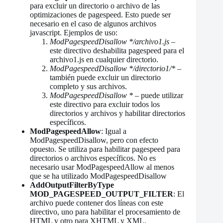
para excluir un directorio o archivo de las
optimizaciones de pagespeed. Esto puede ser
necesario en el caso de algunos archivos
javascript. Ejemplos de uso:
ModPagespeedDisallow */archivo1.js
–
este directivo deshabilita pagespeed para el
archivo1.js en cualquier directorio.
ModPagespeedDisallow */directorio1/*
–
también puede excluir un directorio
completo y sus archivos.
ModPagespeedDisallow *
– puede utilizar
este directivo para excluir todos los
directorios y archivos y habilitar directorios
específicos.
ModPagespeedAllow
: Igual a
ModPagespeedDisallow, pero con efecto
opuesto. Se utiliza para habilitar pagespeed para
directorios o archivos específicos. No es
necesario usar ModPagespeedAllow al menos
que se ha utilizado ModPagespeedDisallow
AddOutputFilterByType
MOD_PAGESPEED_OUTPUT_FILTER
: El
archivo puede contener dos líneas con este
directivo, uno para habilitar el procesamiento de
HTML y otro para XHTML y XML.