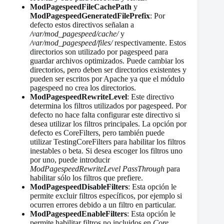
ModPagespeedFileCachePath
y
ModPagespeedGeneratedFilePrefix
: Por
defecto estos directivos señalan a
/var/mod_pagespeed/cache/
y
/var/mod_pagespeed/files/
respectivamente. Estos
directorios son utilizado por pagespeed para
guardar archivos optimizados. Puede cambiar los
directorios, pero deben ser directorios existentes y
pueden ser escritos por Apache ya que el módulo
pagespeed no crea los directorios.
ModPagespeedRewriteLevel
: Este directivo
determina los filtros utilizados por pagespeed. Por
defecto no hace falta configurar este directivo si
desea utilizar los filtros principales. La opción por
defecto es CoreFilters, pero también puede
utilizar TestingCoreFilters para habilitar los filtros
inestables o beta. Si desea escoger los filtros uno
por uno, puede introducir
ModPagespeedRewriteLevel PassThrough
para
habilitar sólo los filtros que prefiere.
ModPagespeedDisableFilters
: Esta opción le
permite excluir filtros específicos, por ejemplo si
ocurren errores debido a un filtro en particular.
ModPagespeedEnableFilters
: Esta opción le
permite habilitar filtros no incluidos en
Core
.