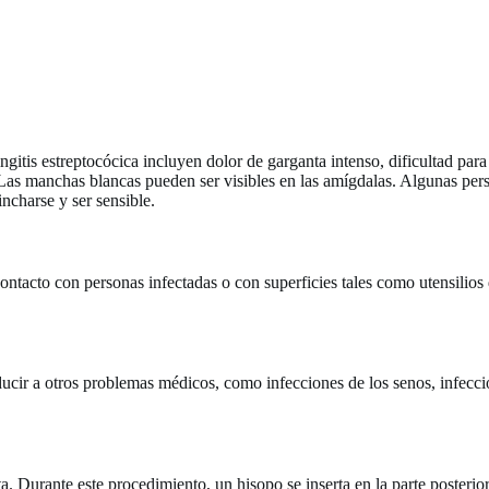
ngitis estreptocócica incluyen dolor de garganta intenso, dificultad par
a. Las manchas blancas pueden ser visibles en las amígdalas. Algunas pe
ncharse y ser sensible.
contacto con personas infectadas o con superficies tales como utensilios d
ucir a otros problemas médicos, como infecciones de los senos, infeccio
a. Durante este procedimiento, un hisopo se inserta en la parte posterior