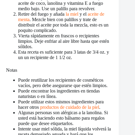
aceite de coco, lanolina y vitamina E a fuego
medio bajo. Use un palillo para revolver.
Retire del fuego y añada
la miel
y el
aceite de
menta
. Mezcle bien con palillos y trate de
distribuir el aceite por toda la mezcla, esto es un
poquito complicado.
Vierta rápidamente en frascos o recipientes
limpios. Deje enfriar al aire libre hasta que estén
sólidos.
Esta receta es suficiente para 3 latas de 3/4 oz. y
un un recipiente de 1 1/2 oz.
Notas
Puede reutilizar los recipientes de cosméticos
vacíos, pero debe asegurarse que estén limpios.
Puede encontrar los ingredientes en tiendas
naturistas o en línea.
Puede utilizar estos mismos ingredientes para
hacer otros
productos de cuidado de la piel
.
Algunas personas son alérgicas a la lanolina. Si
usted está haciendo esto bálsamo para regalos
puede que desee etiquetarlos.
Intente usar miel sólida, la miel líquida volverá la
receta demasiado aguada y hará que los