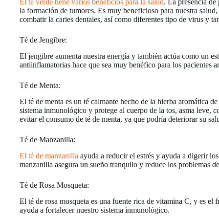
El té verde tiene varios beneficios para la salud
. La presencia de 
la formación de tumores. Es muy beneficioso para nuestra salud, 
combatir la caries dentales, así como diferentes tipo de virus y ta
Té de Jengibre:
El jengibre aumenta nuestra energía y también actúa como un est
antiinflamatorias hace que sea muy benéfico para los pacientes art
Té de Menta:
El té de menta es un té calmante hecho de la hierba aromática d
sistema inmunológico y protege al cuerpo de la tos, asma leve, c
evitar el consumo de té de menta, ya que podría deteriorar su sal
Té de Manzanilla:
El té de manzanilla
ayuda a reducir el estrés y ayuda a digerir lo
manzanilla asegura un sueño tranquilo y reduce los problemas d
Té de Rosa Mosqueta:
El té de rosa mosqueta es una fuente rica de vitamina C, y es el fr
ayuda a fortalecer nuestro sistema inmunológico.