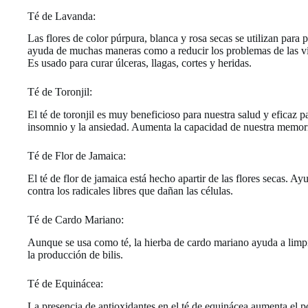
Té de Lavanda:
Las flores de color púrpura, blanca y rosa secas se utilizan par
ayuda de muchas maneras como a reducir los problemas de las vías r
Es usado para curar úlceras, llagas, cortes y heridas.
Té de Toronjil:
El té de toronjil es muy beneficioso para nuestra salud y eficaz p
insomnio y la ansiedad. Aumenta la capacidad de nuestra memoria
Té de Flor de Jamaica:
El té de flor de jamaica está hecho apartir de las flores secas. Ayu
contra los radicales libres que dañan las células.
Té de Cardo Mariano:
Aunque se usa como té, la hierba de cardo mariano ayuda a limpi
la producción de bilis.
Té de Equinácea:
La presencia de antioxidantes en el té de equinácea aumenta el p