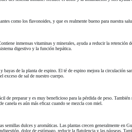
idantes como los flavonoides, y que es realmente bueno para nuestra salu
 Contiene inmensas vitaminas y minerales, ayuda a reducir la retención d
sistema digestivo y la función hepática.
 y bayas de la planta de espino. El té de espino mejora la circulación s
el exceso de sal de nuestro cuerpo.
ácil de preparar y es muy beneficioso para la pérdida de peso. También m
é de canela es aún más eficaz cuando se mezcla con miel.
as semillas dulces y aromáticas. Las plantas crecen generalmente en Gu
indigestión, dolor de estómago, reducir la flatulencia y las náuseas. Tam