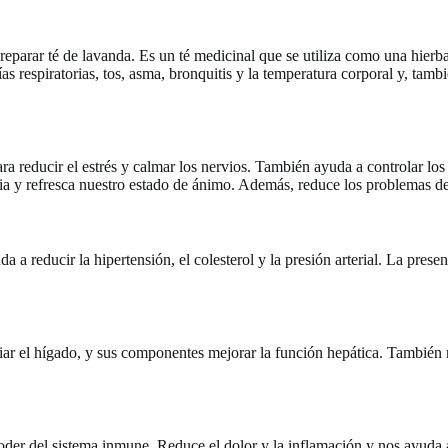
a preparar té de lavanda. Es un té medicinal que se utiliza como una hie
espiratorias, tos, asma, bronquitis y la temperatura corporal y, también
ara reducir el estrés y calmar los nervios. También ayuda a controlar lo
 y refresca nuestro estado de ánimo. Además, reduce los problemas de 
da a reducir la hipertensión, el colesterol y la presión arterial. La prese
ar el hígado, y sus componentes mejorar la función hepática. También m
oder del sistema inmune. Reduce el dolor y la inflamación y nos ayuda 