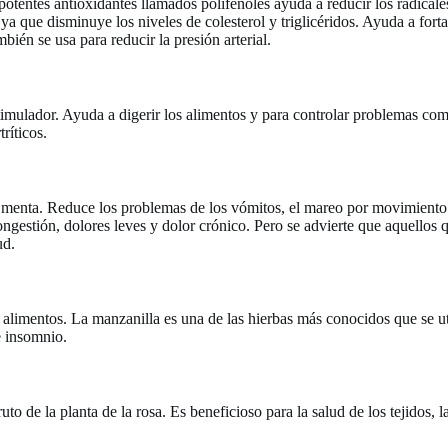
potentes antioxidantes llamados polifenoles ayuda a reducir los radicale
ya que disminuye los niveles de colesterol y triglicéridos. Ayuda a fort
mbién se usa para reducir la presión arterial.
imulador. Ayuda a digerir los alimentos y para controlar problemas co
ríticos.
e menta. Reduce los problemas de los vómitos, el mareo por movimiento 
ongestión, dolores leves y dolor crónico. Pero se advierte que aquellos
ud.
s alimentos. La manzanilla es una de las hierbas más conocidos que se u
e insomnio.
uto de la planta de la rosa. Es beneficioso para la salud de los tejidos, l