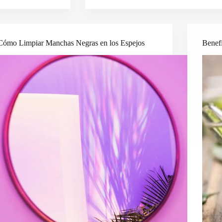
Vida
Después
del
Humo:
¿Puedes
Cómo Limpiar Manchas Negras en los Espejos
Benefi
Revertir
el
Daño
Causado
por
Fumar?