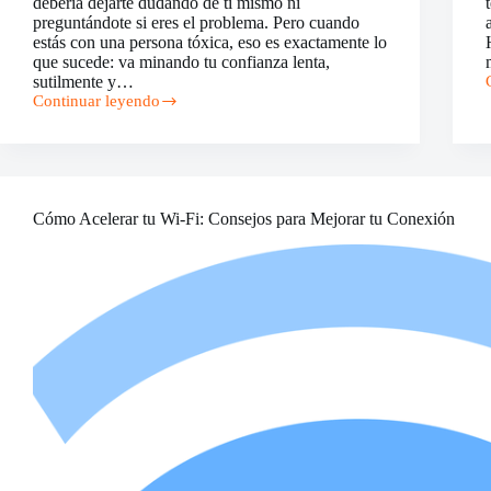
debería dejarte dudando de ti mismo ni
preguntándote si eres el problema. Pero cuando
estás con una persona tóxica, eso es exactamente lo
que sucede: va minando tu confianza lenta,
sutilmente y…
Continuar leyendo
Maneras
en
que
una
Persona
Tóxica
Cómo Acelerar tu Wi-Fi: Consejos para Mejorar tu Conexión
Mina
tu
Confianza