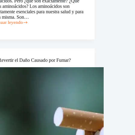
ácidos. Pero ¿qué son exactamente? ¿Qué
os aminoácidos? Los aminoácidos son
tamente esenciales para nuestra salud y para
da misma. Son…
nuar leyendo
ácidos
cios
es
evertir el Daño Causado por Fumar?