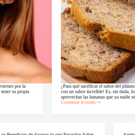
viernes por la
¿Para qué sacrificar el sabor del plátan
 tener su propia
con un sabor increíble! Es, sin duda, 
aprovechar las bananas que ya nadie 
Continuar leyendo
Delicioso
Pan
de
Banana
Los Beneficios de Ayunar: lo que Necesitas Saber
Amino