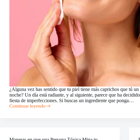
¿Alguna vez has sentido que tu piel tiene más caprichos que tú un 
noche? Un día está radiante, y al siguiente, parece que ha decidido
fiesta de imperfecciones. Si buscas un ingrediente que ponga…
Continuar leyendo
Hamamelis
para
tu
Rutina
de
Belleza
Maneras en que una Persona Tóxica Mina tu