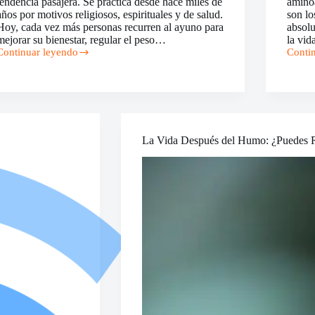
tendencia pasajera. Se practica desde hace miles de
amino
años por motivos religiosos, espirituales y de salud.
son l
Hoy, cada vez más personas recurren al ayuno para
absolu
mejorar su bienestar, regular el peso…
la vi
Continuar leyendo
Conti
Los
Amino
Beneficios
–
de
Benefi
Ayunar:
y
lo
Fuent
que
Necesitas
La Vida Después del Humo: ¿Puedes R
Saber
Antes
de
Empezar