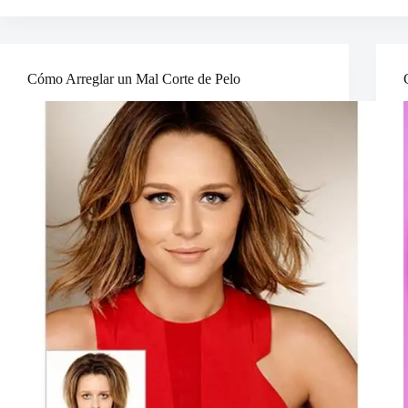
Acelerar
tu
Wi-
Fi:
Consejos
Cómo Arreglar un Mal Corte de Pelo
para
Mejorar
tu
Conexión