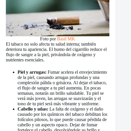
Foto por
Basil MK
El tabaco no solo afecta tu salud interna; también
deteriora tu apariencia. El humo del cigarrillo reduce el
flujo de sangre a la piel, privándola de oxígeno y
nutrientes esenciales.
Piel y arrugas:
Fumar acelera el envejecimiento
de la piel, causando arrugas profundas y una
complexión pálida o grisácea. Al dejar el tabaco,
el flujo de sangre a tu piel aumenta. En pocas
semanas, notarás un brillo saludable. Tu piel se
verá más joven, las arrugas se suavizarán y el
tono de tu piel será más vibrante y uniforme.
Cabello y uñas:
La falta de oxígeno y el daño
causado por los químicos del tabaco debilitan los
folículos pilosos, lo que puede causar pérdida de
cabello y un aspecto opaco. Dejar de fumar
fortalece el cabello, devolviéndole su brillo y