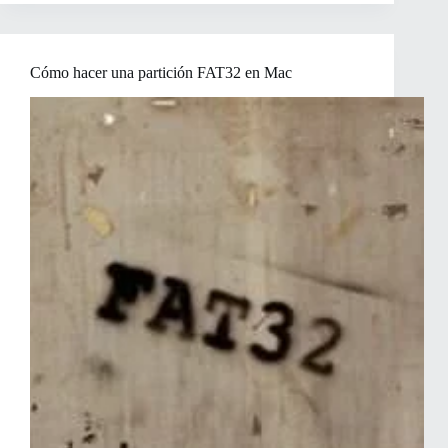
una
Partición
de
un
Cómo hacer una partición FAT32 en Mac
Disco
Duro
en
Ubuntu