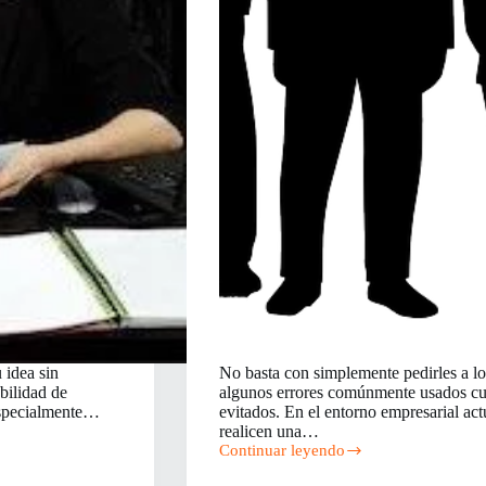
 idea sin
No basta con simplemente pedirles a lo
bilidad de
algunos errores comúnmente usados cua
 especialmente…
evitados. En el entorno empresarial act
realicen una…
Continuar leyendo
Tres
errores