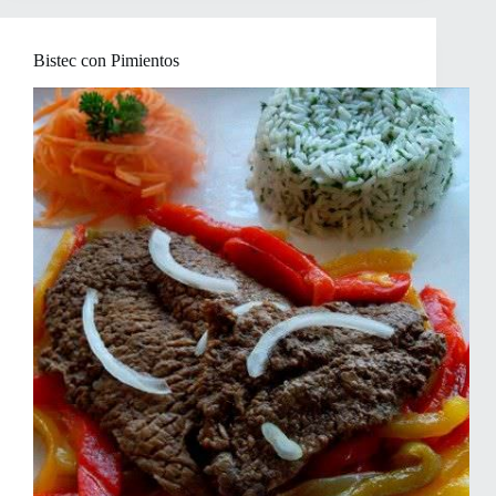
Carne
con
Salsa
Bistec con Pimientos
de
Yoghurt