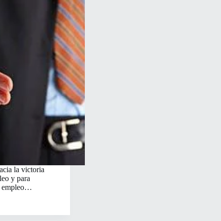
cia la victoria
leo y para
un empleo…