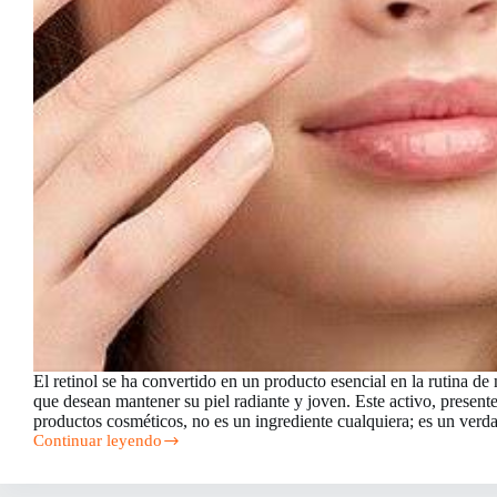
El retinol se ha convertido en un producto esencial en la rutina d
que desean mantener su piel radiante y joven. Este activo, presen
productos cosméticos, no es un ingrediente cualquiera; es un ver
Continuar leyendo
Retinol:
El
Secreto