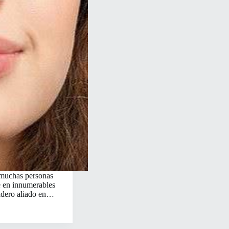
e muchas personas
te en innumerables
dadero aliado en…