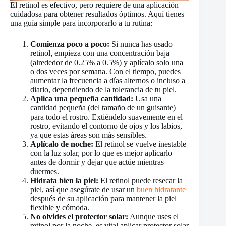
El retinol es efectivo, pero requiere de una aplicación
cuidadosa para obtener resultados óptimos. Aquí tienes
una guía simple para incorporarlo a tu rutina:
Comienza poco a poco:
Si nunca has usado
retinol, empieza con una concentración baja
(alrededor de 0.25% a 0.5%) y aplícalo solo una
o dos veces por semana. Con el tiempo, puedes
aumentar la frecuencia a días alternos o incluso a
diario, dependiendo de la tolerancia de tu piel.
Aplica una pequeña cantidad:
Usa una
cantidad pequeña (del tamaño de un guisante)
para todo el rostro. Extiéndelo suavemente en el
rostro, evitando el contorno de ojos y los labios,
ya que estas áreas son más sensibles.
Aplícalo de noche:
El retinol se vuelve inestable
con la luz solar, por lo que es mejor aplicarlo
antes de dormir y dejar que actúe mientras
duermes.
Hidrata bien la piel:
El retinol puede resecar la
piel, así que asegúrate de usar un
buen hidratante
después de su aplicación para mantener la piel
flexible y cómoda.
No olvides el protector solar:
Aunque uses el
retinol por la noche, es vital aplicar protector solar