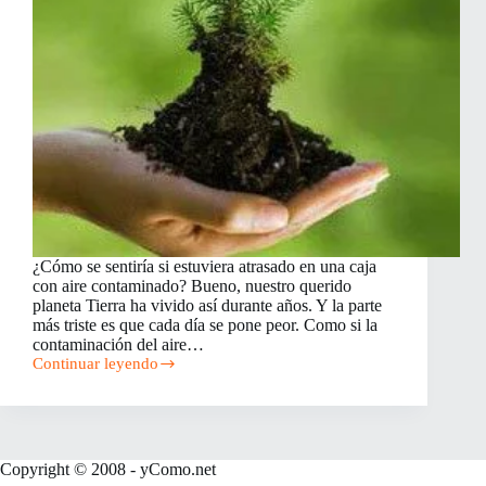
¿Cómo se sentiría si estuviera atrasado en una caja
con aire contaminado? Bueno, nuestro querido
planeta Tierra ha vivido así durante años. Y la parte
más triste es que cada día se pone peor. Como si la
contaminación del aire…
Continuar leyendo
Maneras
de
Ayudar
al
Medio
Ambiente
Copyright © 2008 - yComo.net