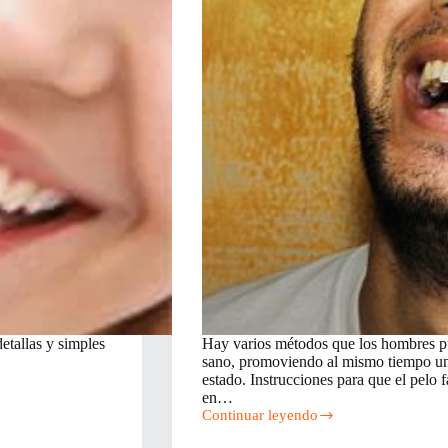
etallas y simples
Hay varios métodos que los hombres pue
sano, promoviendo al mismo tiempo un 
estado. Instrucciones para que el pelo 
en…
Continuar leyendo
Cómo
hacer