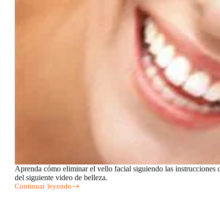
Aprenda cómo eliminar el vello facial siguiendo las instrucciones d
del siguiente video de belleza.
Continuar leyendo
Cómo
depilar
el
vello