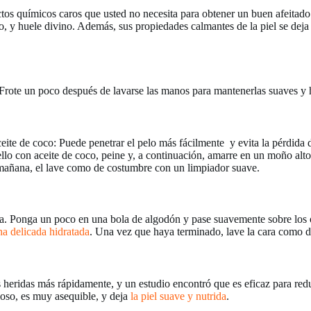
os químicos caros que usted no necesita para obtener un buen afeitado en
no, y huele divino. Además, sus propiedades calmantes de la piel se deja
 Frote un poco después de lavarse las manos para mantenerlas suaves y
e de coco: Puede penetrar el pelo más fácilmente y evita la pérdida de
ello con aceite de coco, peine y, a continuación, amarre en un moño alto
mañana, el lave como de costumbre con un limpiador suave.
gua. Ponga un poco en una bola de algodón y pase suavemente sobre los o
na delicada hidratada
. Una vez que haya terminado, lave la cara como 
s heridas más rápidamente, y un estudio encontró que es eficaz para redu
ioso, es muy asequible, y deja
la piel suave y nutrida
.