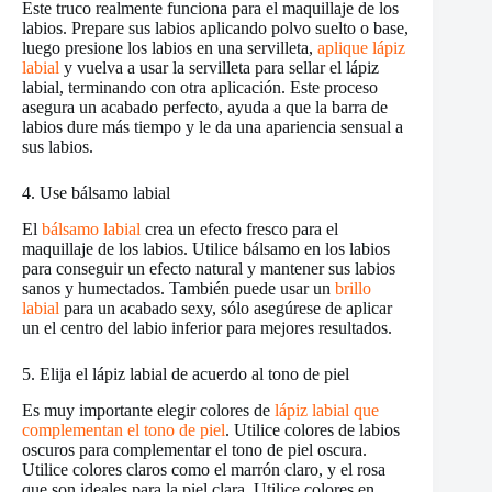
Este truco realmente funciona para el maquillaje de los
labios. Prepare sus labios aplicando polvo suelto o base,
luego presione los labios en una servilleta,
aplique lápiz
labial
y vuelva a usar la servilleta para sellar el lápiz
labial, terminando con otra aplicación. Este proceso
asegura un acabado perfecto, ayuda a que la barra de
labios dure más tiempo y le da una apariencia sensual a
sus labios.
4. Use bálsamo labial
El
bálsamo labial
crea un efecto fresco para el
maquillaje de los labios. Utilice bálsamo en los labios
para conseguir un efecto natural y mantener sus labios
sanos y humectados. También puede usar un
brillo
labial
para un acabado sexy, sólo asegúrese de aplicar
un el centro del labio inferior para mejores resultados.
5. Elija el lápiz labial de acuerdo al tono de piel
Es muy importante elegir colores de
lápiz labial que
complementan el tono de piel
. Utilice colores de labios
oscuros para complementar el tono de piel oscura.
Utilice colores claros como el marrón claro, y el rosa
que son ideales para la piel clara. Utilice colores en