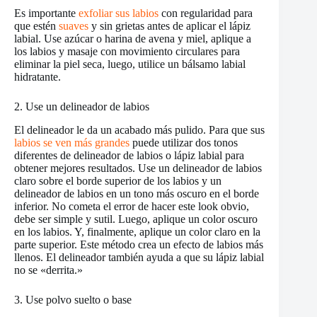
Es importante
exfoliar sus labios
con regularidad para
que estén
suaves
y sin grietas antes de aplicar el lápiz
labial. Use azúcar o harina de avena y miel, aplique a
los labios y masaje con movimiento circulares para
eliminar la piel seca, luego, utilice un bálsamo labial
hidratante.
2. Use un delineador de labios
El delineador le da un acabado más pulido. Para que sus
labios se ven más grandes
puede utilizar dos tonos
diferentes de delineador de labios o lápiz labial para
obtener mejores resultados. Use un delineador de labios
claro sobre el borde superior de los labios y un
delineador de labios en un tono más oscuro en el borde
inferior. No cometa el error de hacer este look obvio,
debe ser simple y sutil. Luego, aplique un color oscuro
en los labios. Y, finalmente, aplique un color claro en la
parte superior. Este método crea un efecto de labios más
llenos. El delineador también ayuda a que su lápiz labial
no se «derrita.»
3. Use polvo suelto o base