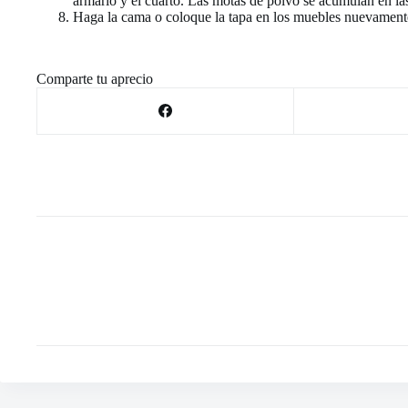
armario y el cuarto. Las motas de polvo se acumulan en la
Haga la cama o coloque la tapa en los muebles nuevamente. 
Comparte tu aprecio