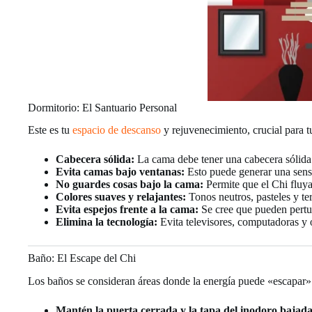
Dormitorio: El Santuario Personal
Este es tu
espacio de descanso
y rejuvenecimiento, crucial para tu
Cabecera sólida:
La cama debe tener una cabecera sólida
Evita camas bajo ventanas:
Esto puede generar una sensa
No guardes cosas bajo la cama:
Permite que el Chi fluy
Colores suaves y relajantes:
Tonos neutros, pasteles y te
Evita espejos frente a la cama:
Se cree que pueden perturb
Elimina la tecnología:
Evita televisores, computadoras y o
Baño: El Escape del Chi
Los baños se consideran áreas donde la energía puede «escapar» 
Mantén la puerta cerrada y la tapa del inodoro bajada