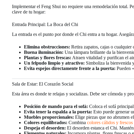
Implementar el Feng Shui no requiere una remodelación total. Pe
clave de tu hogar:
Entrada Principal: La Boca del Chi
La entrada es el punto por donde el Chi entra a tu hogar. Asegúr
Elimina obstrucciones:
Retira zapatos, cajas o cualquier c
Buena iluminación:
Una lámpara brillante da la bienvenid
Plantas y flores frescas:
Atraen vitalidad y purifican el air
Un felpudo limpio y atractivo:
Simboliza la bienvenida y
Evita espejos directamente frente a la puerta:
Pueden «r
Sala de Estar: El Corazón Social
Esta área es donde te relajas y socializas. Debe ser cómoda y pro
Posición de mando para el sofá:
Coloca el sofá principal
Evita tener la espalda a la puerta:
Esto puede generar un
Muebles proporcionales:
Elige piezas que no abrumen el
Colores equilibrados:
Combina
colores cálidos y frescos
Despeja el desorden:
El desorden estanca el Chi. Mantén l
Elementos naturales:
Incorpora plantas, flores frescas o