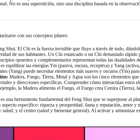
nal. No es una superstición, sino una disciplina basada en la observaci
arizarse con sus conceptos pilares:
g Shui. El Chi es la fuerza invisible que fluye a través de todo, dándol
rosperidad de sus habitantes. Un Chi estancado o un Chi demasiado rápid
ncipios opuestos y complementarios representan todas las dualidades de
s equilibrar las energías Yin (pasiva, oscura, receptiva) y Yang (activa,
tes (Yang) puede necesitar elementos más suaves y oscuros (Yin) para l
ión:
Madera, Fuego, Tierra, Metal y Agua son los cinco elementos que r
riales y direcciones específicas. Comprender cómo interactúan estos el
r ejemplo, la Madera alimenta el Fuego, el Fuego crea Ceniza (Tierra), l
es una herramienta fundamental del Feng Shui que se superpone al plano 
aspecto específico: riqueza y prosperidad, fama y reputación, amor y ma
y salud, y el centro (salud y bienestar general). Al activar y armonizar es