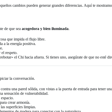
queños cambios pueden generar grandes diferencias. Aquí te mostramos 
ate de que sea
acogedora y bien iluminada
.
osa que impida el flujo libre.
a a la energía positiva.
e.
 el respeto.
ebotar» el Chi hacia afuera. Si tienes uno, asegúrate de que no esté dir
piciar la conversación.
 contra una pared sólida, con vistas a la puerta de entrada para tener un
a sensación de vulnerabilidad.
 espacio.
para crear armonía.
as superficies limpias.
 elementos de madera para conectar con la naturaleza.