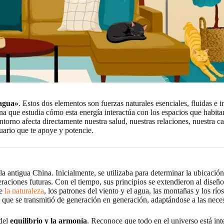
 agua»
. Estos dos elementos son fuerzas naturales esenciales, fluidas e i
plina que estudia cómo esta energía interactúa con los espacios que ha
torno afecta directamente nuestra salud, nuestras relaciones, nuestra car
uario que te apoye y potencie.
 antigua China. Inicialmente, se utilizaba para determinar la ubicació
neraciones futuras. Con el tiempo, sus principios se extendieron al diseño
te
la naturaleza
, los patrones del viento y el agua, las montañas y los río
que se transmitió de generación en generación, adaptándose a las nece
 del
equilibrio y la armonía
. Reconoce que todo en el universo está int