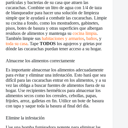
partículas y bacterias de su casa que atraen las
cucarachas. Combine un litro de agua con 1/4 de taza
de blanqueador para hacer una solución de limpieza
simple que le ayudará a combatir las cucarachas. Limpie
su cocina a fondo, como los mostradores, gabinetes,
pisos, botes de basura y otras superficies que albergan
residuos de alimentos y mantenga su
cocina limpia
.
También limpie sus
habitaciones y armarios
,
baños
, y
toda su casa
. Tape
TODOS
los agujeros y grietas por
dónde las cucarachas puedan tener acceso a su hogar.
Almacene los alimentos correctamente
Es importante almacenar los alimentos adecuadamente
para evitar y eliminar una infestación. Esto hará que sea
difícil para las cucarachas entrar en los alimentos, y a su
vez las obliga a buscar fuentes de alimentos fuera de su
hogar. Use recipientes herméticos para almacenar los
alimentos secos como los cereales, cebollas, papas,
frijoles, arroz, galletas en fin. Utilice un bote de basura
con tapa y saque toda la basura al final del día.
Elimine la infestación
Use una bomba fumigadora potente para eliminar las