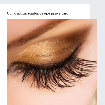
para
la
Piel
Cómo aplicar sombra de ojos paso a paso
Alrededor
de
los
Ojos