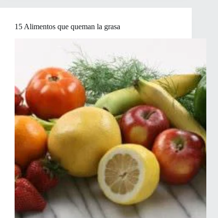
Grasa
y
Bajar
15 Alimentos que queman la grasa
de
Peso