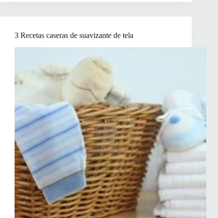
tela
hecho
en
casa
3 Recetas caseras de suavizante de tela