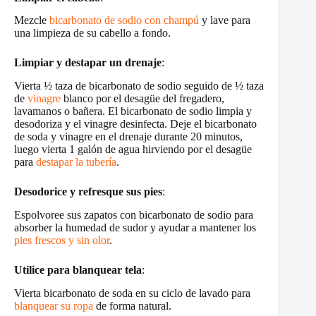
Mezcle
bicarbonato de sodio con champú
y lave para
una limpieza de su cabello a fondo.
Limpiar y destapar un drenaje
:
Vierta ½ taza de bicarbonato de sodio seguido de ½ taza
de
vinagre
blanco por el desagüe del fregadero,
lavamanos o bañera. El bicarbonato de sodio limpia y
desodoriza y el vinagre desinfecta. Deje el bicarbonato
de soda y vinagre en el drenaje durante 20 minutos,
luego vierta 1 galón de agua hirviendo por el desagüe
para
destapar la tubería
.
Desodorice y refresque sus pies
:
Espolvoree sus zapatos con bicarbonato de sodio para
absorber la humedad de sudor y ayudar a mantener los
pies frescos y sin olor
.
Utilice para blanquear tela
:
Vierta bicarbonato de soda en su ciclo de lavado para
blanquear su ropa
de forma natural.