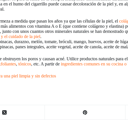
 en el humo del cigarrillo puede causar decoloración de la piel y, en a
al.
rmeza a medida que pasan los años ya que las células de la piel, el
colá
r más alimentos con vitamina A o E (que contiene colágeno y elastina) p
 junto con unos cuantos otros minerales naturales se han demostrado que
a y el cuidado de la piel
.
spinacas, durazno, melón, tomate, bróculi, mango, huevos, aceite de híg
spinacas, panes integrales, aceite vegetal, aceite de canola, aceite de ma
que obstruyen los poros y causan acné. Utilice productos naturales para e
xfoliantes
,
tónicos
, etc. A partir de
ingredientes comunes en su cocina o
 una piel limpia y sin defectos