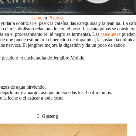
Leon
en
Pixabay
udar a controlar el peso: la cafeína, las catequinas y la teanina. La ca
uido el metabolismo relacionado con el peso. Las catequinas se consider
cia en el procesamiento (el té negro se fermenta). Las
catequinas
pueden r
de que puede estimular la liberación de dopamina, la sustancia química
 los nervios. El jengibre mejora la digestión y da un poco de sabor:
te picado ó ½ cucharadita de Jengibre Molido
 onzas de agua hirviendo.
 dejarlo muy amargo, así que no excedas los 3 o 4 minutos.
 la leche o el azúcar a toda costa.
3. Ginseng