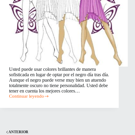
Usted puede usar colores brillantes de manera
sofisticada en lugar de optar por el negro día tras día.
Aunque el negro puede verse muy bien un atuendo
totalmente oscuro no tiene personalidad. Usted debe
tener en cuenta los mejores colores…
Continuar leyendo
Cómo
usar
colores
que
complementen
su
tono
ANTERIOR
de