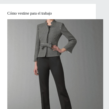
verse
más
delgada
Cómo vestirse para el trabajo