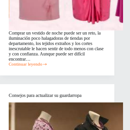
Comprar un vestido de noche puede ser un reto, la
iluminación poco halagadoras de tiendas por
departamento, los tejidos extraños y los cortes
inescrutable le hacen sentir de todo menos con clase
y con confianza. Aunque puede ser difícil
encontrar…
Continuar leyendo
Estilos
de
vestidos
formales
para
todo
Consejos para actualizar su guardarropa
tipo
de
cuerpo