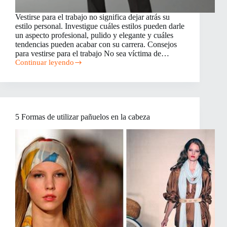
Vestirse para el trabajo no significa dejar atrás su
estilo personal. Investigue cuáles estilos pueden darle
un aspecto profesional, pulido y elegante y cuáles
tendencias pueden acabar con su carrera. Consejos
para vestirse para el trabajo No sea víctima de…
Continuar leyendo
Cómo
vestirse
para
el
trabajo
5 Formas de utilizar pañuelos en la cabeza