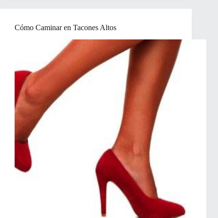
su
guardarropa
Cómo Caminar en Tacones Altos