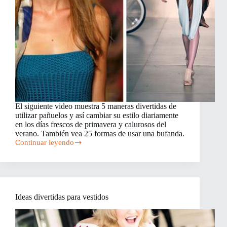
El siguiente video muestra 5 maneras divertidas de
utilizar pañuelos y así cambiar su estilo diariamente
en los días frescos de primavera y calurosos del
verano. También vea 25 formas de usar una bufanda.
Continuar leyendo
5
Formas
de
utilizar
pañuelos
en
Ideas divertidas para vestidos
la
cabeza