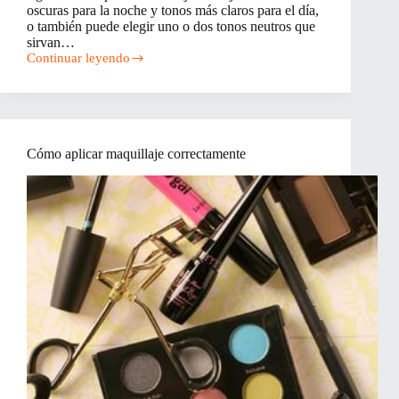
oscuras para la noche y tonos más claros para el día,
o también puede elegir uno o dos tonos neutros que
sirvan…
Continuar leyendo
Cómo
aplicar
el
maquillaje
de
los
Cómo aplicar maquillaje correctamente
ojos