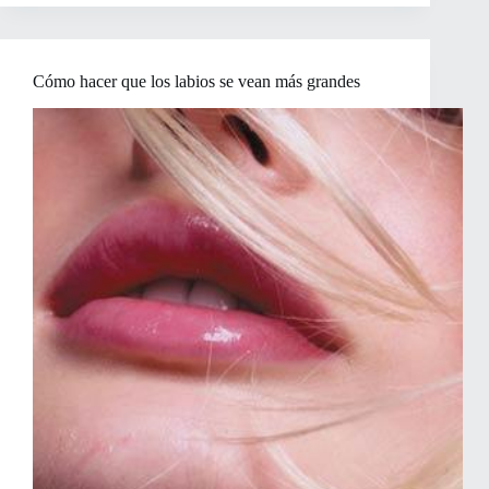
que
los
labios
parezcan
Cómo hacer que los labios se vean más grandes
más
pequeños