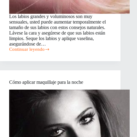
Los labios grandes y voluminosos son muy
sensuales, usted puede aumentar temporalmente el
tamaño de sus labios con estos consejos naturales.
Lávese la cara y asegúrese de que sus labios están
limpios. Seque los labios y aplique vaselina,
asegurándose de…
Continuar leyendo
Cómo
hacer
que
los
labios
se
Cómo aplicar maquillaje para la noche
vean
más
grandes