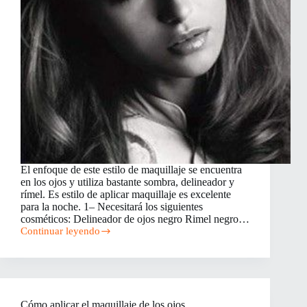
El enfoque de este estilo de maquillaje se encuentra
en los ojos y utiliza bastante sombra, delineador y
rímel. Es estilo de aplicar maquillaje es excelente
para la noche. 1– Necesitará los siguientes
cosméticos: Delineador de ojos negro Rimel negro…
Continuar leyendo
Cómo
aplicar
maquillaje
para
la
noche
Cómo aplicar el maquillaje de los ojos