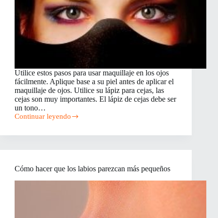
Utilice estos pasos para usar maquillaje en los ojos
fácilmente. Aplique base a su piel antes de aplicar el
maquillaje de ojos. Utilice su lápiz para cejas, las
cejas son muy importantes. El lápiz de cejas debe ser
un tono…
Continuar leyendo
Cómo
aplicar
maquillaje
en
los
ojos
Cómo hacer que los labios parezcan más pequeños