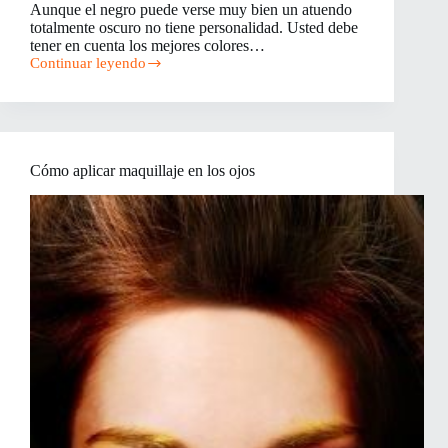
Aunque el negro puede verse muy bien un atuendo
totalmente oscuro no tiene personalidad. Usted debe
tener en cuenta los mejores colores…
Continuar leyendo
Cómo
usar
colores
que
complementen
su
Cómo aplicar maquillaje en los ojos
tono
de
piel