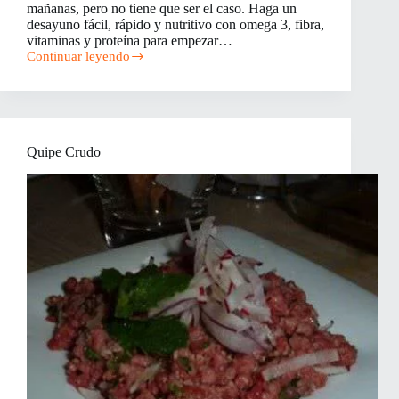
mañanas, pero no tiene que ser el caso. Haga un
desayuno fácil, rápido y nutritivo con omega 3, fibra,
vitaminas y proteína para empezar…
Continuar leyendo
Cómo
hacer
un
desayuno
rápido
y
Quipe Crudo
nutritivo