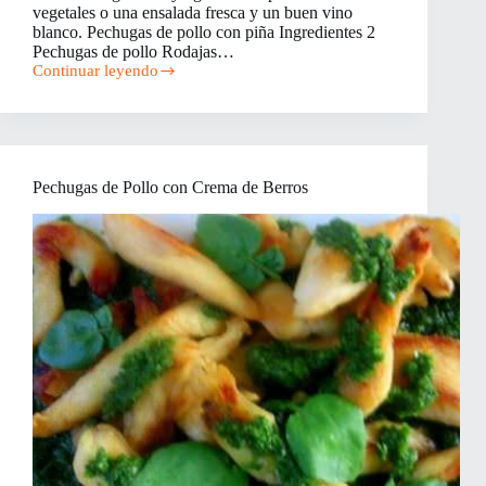
vegetales o una ensalada fresca y un buen vino
blanco. Pechugas de pollo con piña Ingredientes 2
Pechugas de pollo Rodajas…
Continuar leyendo
Pechugas
de
Pollo
con
Piña
Pechugas de Pollo con Crema de Berros