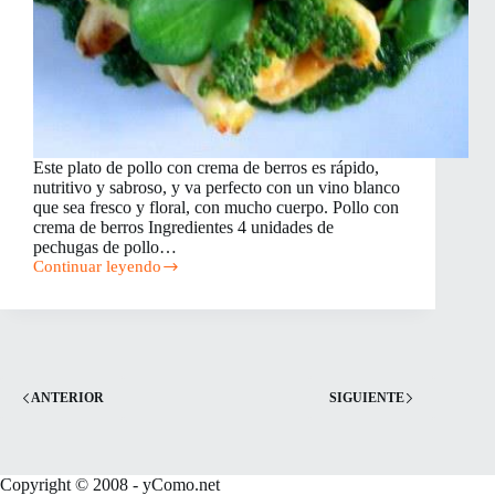
Este plato de pollo con crema de berros es rápido,
nutritivo y sabroso, y va perfecto con un vino blanco
que sea fresco y floral, con mucho cuerpo. Pollo con
crema de berros Ingredientes 4 unidades de
pechugas de pollo…
Continuar leyendo
Pechugas
de
Pollo
con
Crema
de
Berros
ANTERIOR
SIGUIENTE
Copyright © 2008 - yComo.net