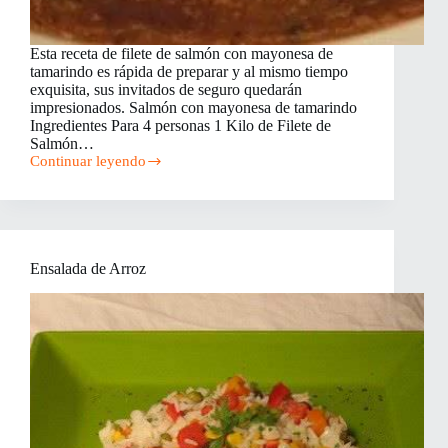
Esta receta de filete de salmón con mayonesa de
tamarindo es rápida de preparar y al mismo tiempo
exquisita, sus invitados de seguro quedarán
impresionados. Salmón con mayonesa de tamarindo
Ingredientes Para 4 personas 1 Kilo de Filete de
Salmón…
Continuar leyendo
Filete
de
Salmón
con
Mayonesa
de
Ensalada de Arroz
Tamarindo