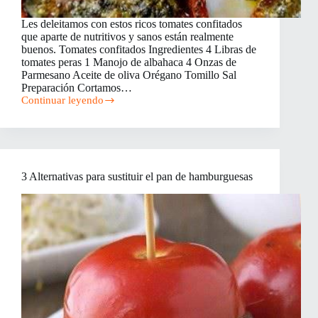
Les deleitamos con estos ricos tomates confitados
que aparte de nutritivos y sanos están realmente
buenos. Tomates confitados Ingredientes 4 Libras de
tomates peras 1 Manojo de albahaca 4 Onzas de
Parmesano Aceite de oliva Orégano Tomillo Sal
Preparación Cortamos…
Continuar leyendo
Tomates
Confitados
con
Pesto
y
Parmesano
3 Alternativas para sustituir el pan de hamburguesas