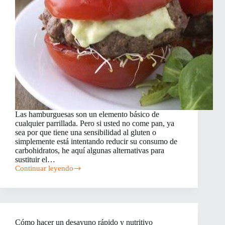
Las hamburguesas son un elemento básico de
cualquier parrillada. Pero si usted no come pan, ya
sea por que tiene una sensibilidad al gluten o
simplemente está intentando reducir su consumo de
carbohidratos, he aquí algunas alternativas para
sustituir el…
Continuar leyendo
3
Alternativas
para
sustituir
el
pan
Cómo hacer un desayuno rápido y nutritivo
de